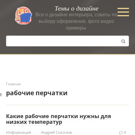
Перейти
Темы о дизайне
к
Все о дизайне интерьера, советы по
контенту
выбору оформления, фото видео
примеры
Поиск:
Главная
рабочие перчатки
Какие рабочие перчатки нужны для
низких температур
Информация
Андрей Соколов
0