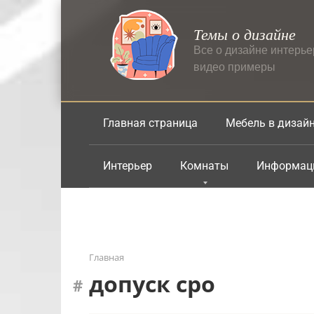
Перейти
к
Темы о дизайне
контенту
Все о дизайне интерь
видео примеры
Главная страница
Мебель в дизай
Интерьер
Комнаты
Информац
Главная
допуск сро