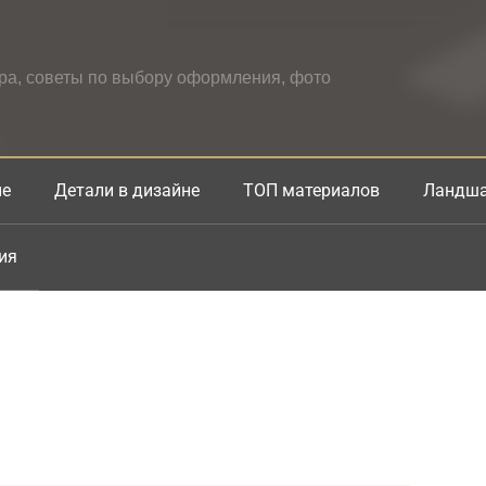
ера, советы по выбору оформления, фото
не
Детали в дизайне
ТОП материалов
Ландша
ия