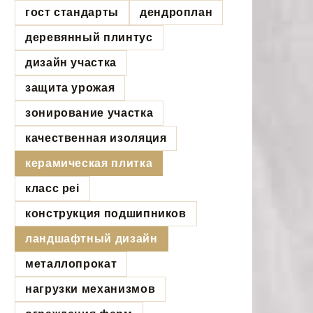
гост стандарты
дендроплан
деревянный плинтус
дизайн участка
защита урожая
зонирование участка
качественная изоляция
керамическая плитка
класс pei
конструкция подшипников
ландшафтный дизайн
металлопрокат
нагрузки механизмов