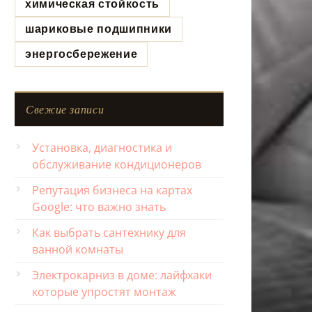
химическая стойкость
шариковые подшипники
энергосбережение
Свежие записи
Установка, диагностика и
обслуживание кондиционеров
Репутация бизнеса на картах
Google: что важно знать
Как выбрать сантехнику для
ванной комнаты
Электрокарниз в доме: лайфхаки
которые упростят монтаж