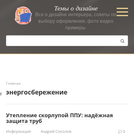
Перейти
Темы о дизайне
к
Все о дизайне интерьера, советы по
контенту
выбору оформления, фото видео
примеры
Поиск:
Главная
энергосбережение
Утепление скорлупой ППУ: надёжная
защита труб
Информация
Андрей Соколов
0