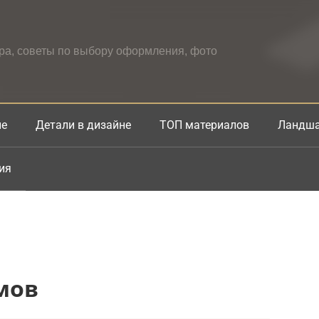
ера, советы по выбору оформления, фото
не
Детали в дизайне
ТОП материалов
Ландша
ия
мов