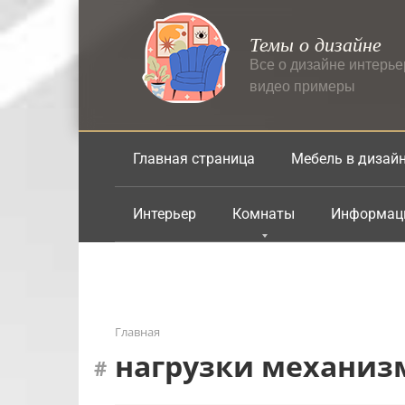
Перейти
к
Темы о дизайне
контенту
Все о дизайне интерь
видео примеры
Главная страница
Мебель в дизай
Интерьер
Комнаты
Информац
Главная
нагрузки механиз