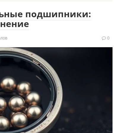
ьные подшипники:
енение
олов
0