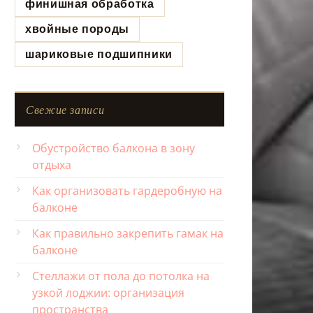
финишная обработка
хвойные породы
шариковые подшипники
Свежие записи
Обустройство балкона в зону
отдыха
Как организовать гардеробную на
балконе
Как правильно закрепить гамак на
балконе
Стеллажи от пола до потолка на
узкой лоджии: организация
пространства