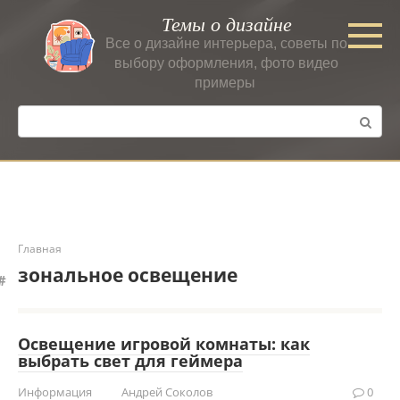
Перейти
Темы о дизайне
к
Все о дизайне интерьера, советы по
контенту
выбору оформления, фото видео
примеры
Поиск:
Главная
зональное освещение
Освещение игровой комнаты: как
выбрать свет для геймера
Информация
Андрей Соколов
0