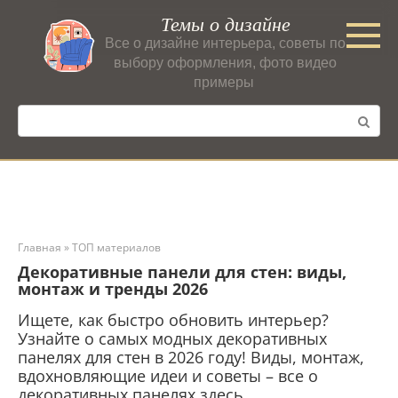
Перейти
Темы о дизайне
к
Все о дизайне интерьера, советы по
контенту
выбору оформления, фото видео
примеры
Поиск:
Главная
»
ТОП материалов
Декоративные панели для стен: виды,
монтаж и тренды 2026
Ищете, как быстро обновить интерьер?
Узнайте о самых модных декоративных
панелях для стен в 2026 году! Виды, монтаж,
вдохновляющие идеи и советы – все о
декоративных панелях здесь.