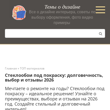
Перейти
Темы о дизайне
к
Все о дизайне интерьера, советы по
контенту
выбору оформления, фото видео
примеры
Поиск:
Главная
»
ТОП материалов
Стеклообои под покраску: долговечность,
выбор и отзывы 2026
Мечтаете о ремонте на годы? Стеклообои под
покраску – идеальное решение! Узнайте о
преимуществах, выборе и отзывах на 2026
год. Создайте стильный и долговечный
интерьер!