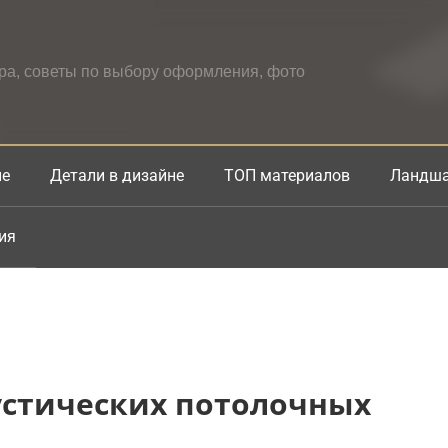
ера, советы по выбору оформления, фото
не
Детали в дизайне
ТОП материалов
Ландша
ия
устических потолочных