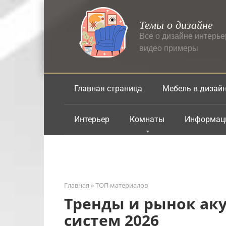
Перейти
к
Темы о дизайне
контенту
Все о дизайне интерь
видео примеры
Главная страница
Мебель в дизай
Интерьер
Комнаты
Информац
Главная
»
ТОП материалов
Тренды и рынок ак
систем 2026