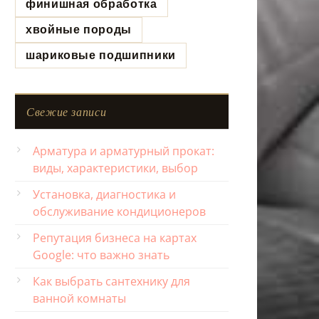
финишная обработка
хвойные породы
шариковые подшипники
Свежие записи
Арматура и арматурный прокат:
виды, характеристики, выбор
Установка, диагностика и
обслуживание кондиционеров
Репутация бизнеса на картах
Google: что важно знать
Как выбрать сантехнику для
ванной комнаты