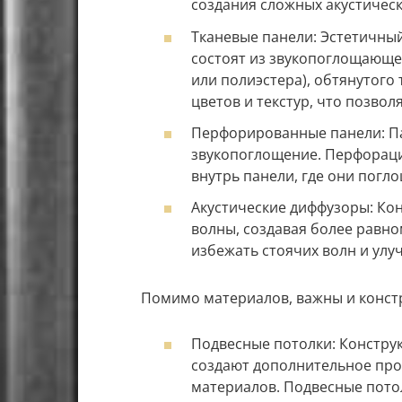
создания сложных акустическ
Тканевые панели: Эстетичны
состоят из звукопоглощающе
или полиэстера), обтянутого
цветов и текстур, что позвол
Перфорированные панели: Па
звукопоглощение. Перфораци
внутрь панели, где они пог
Акустические диффузоры: Ко
волны, создавая более равн
избежать стоячих волн и ул
Помимо материалов, важны и констр
Подвесные потолки: Конструк
создают дополнительное пр
материалов. Подвесные пото