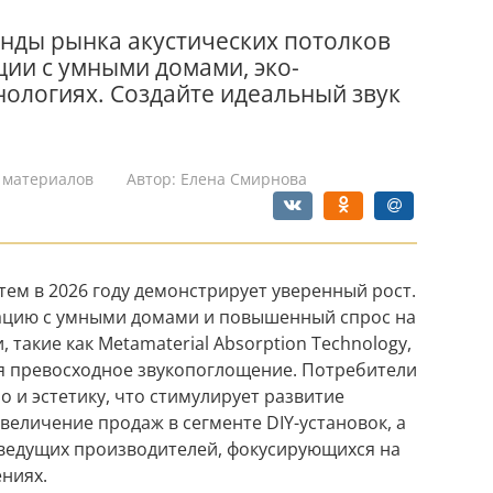
енды рынка акустических потолков
ации с умными домами, эко-
нологиях. Создайте идеальный звук
 материалов
Автор:
Елена Смирнова
тем в 2026 году демонстрирует уверенный рост.
ацию с умными домами и повышенный спрос на
такие как Metamaterial Absorption Technology,
я превосходное звукопоглощение. Потребители
о и эстетику, что стимулирует развитие
величение продаж в сегменте DIY-установок, а
ведущих производителей, фокусирующихся на
ниях.