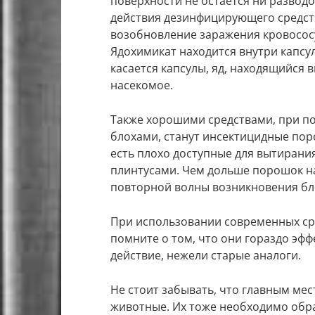
поверхности не остается ни разводо
действия дезинфицирующего средств
возобновление заражения кровосос
Ядохимикат находится внутри капсул
касается капсулы, яд, находящийся в
насекомое.
Также хорошими средствами, при п
блохами, станут инсектицидные пор
есть плохо доступные для вытирания
плинтусами. Чем дольше порошок на
повторной волны возникновения бл
При использовании современных ср
помните о том, что они гораздо эф
действие, нежели старые аналоги.
Не стоит забывать, что главным ме
животные. Их тоже необходимо обр