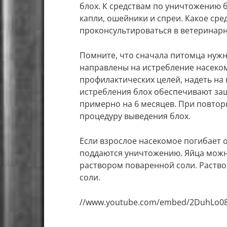
блох. К средствам по уничтожению 
капли, ошейники и спреи. Какое ср
проконсультироваться в ветеринарн
Помните, что сначала питомца нужн
направлены на истребление насеком
профилактических целей, надеть на
истребления блох обеспечивают защ
примерно на 6 месяцев. При повто
процедуру выведения блох.
Если взрослое насекомое погибает о
поддаются уничтожению. Яйца можн
раствором поваренной соли. Раствор
соли.
//www.youtube.com/embed/2DuhLo