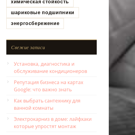
химическая стойкость
шариковые подшипники
энергосбережение
Свежие записи
Установка, диагностика и
обслуживание кондиционеров
Репутация бизнеса на картах
Google: что важно знать
Как выбрать сантехнику для
ванной комнаты
Электрокарниз в доме: лайфхаки
которые упростят монтаж