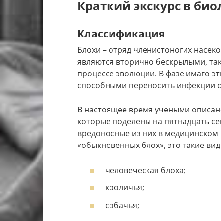
Краткий экскурс в би
Классификация
Блохи – отряд членистоногих насе
являются вторично бескрылыми, так 
процессе эволюции. В фазе имаго э
способными переносить инфекции от
В настоящее время учеными описано
которые поделены на пятнадцать се
вредоносные из них в медицинском
«обыкновенных блох», это такие вид
человеческая блоха;
кроличья;
собачья;