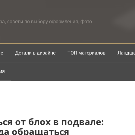
ера, советы по выбору оформления, фото
не
Детали в дизайне
ТОП материалов
Ландша
ия
ся от блох в подвале:
да обращаться