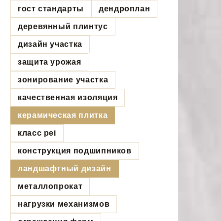
гост стандарты
дендроплан
деревянный плинтус
дизайн участка
защита урожая
зонирование участка
качественная изоляция
керамическая плитка
класс pei
конструкция подшипников
ландшафтный дизайн
металлопрокат
нагрузки механизмов