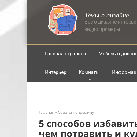
Перейти
к
Темы о дизайне
контенту
Все о дизайне интерь
видео примеры
Главная страница
Мебель в дизай
Интерьер
Комнаты
Информац
Главная
»
Советы по дизайну
5 способов избавить
чем потравить и ку