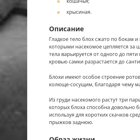
кошачья;
крысиная.
Описание
Гладкое тело блох сжато по бокам и
которыми насекомое цепляется за ш
тела варьируется от одного до пяти
кровью самки разрастается до сант
Блохи имеют особое строение ротов
колюще-сосущим, благодаря чему ма
Из груди насекомого растут три пар
которых блоха способна довольно б
используя для коротких скачков сре
прыжков заднюю.
Образ жизни