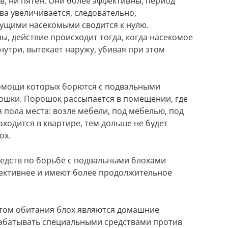
в, ни пятен. Они более эффективны, период
а увеличивается, следовательно,
ущими насекомыми сводится к нулю.
ы, действие происходит тогда, когда насекомое
нутри, вытекает наружу, убивая при этом
омощи которых борются с подвальными
ошки. Порошок рассыпается в помещении, где
 пола места: возле мебели, под мебелью, под
ходится в квартире, тем дольше не будет
ох.
едств по борьбе с подвальными блохами
фективнее и имеют более продолжительное
стом обитания блох являются домашние
абатывать специальными средствами против