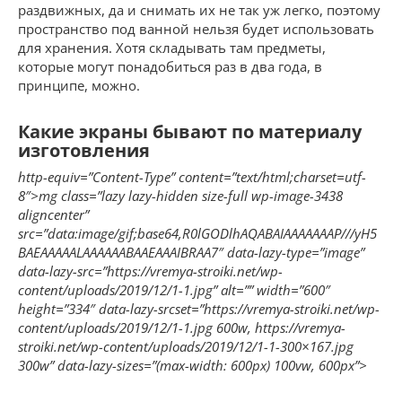
раздвижных, да и снимать их не так уж легко, поэтому
пространство под ванной нельзя будет использовать
для хранения. Хотя складывать там предметы,
которые могут понадобиться раз в два года, в
принципе, можно.
Какие экраны бывают по материалу
изготовления
http-equiv=”Content-Type” content=”text/html;charset=utf-
8″>mg class=”lazy lazy-hidden size-full wp-image-3438
aligncenter”
src=”data:image/gif;base64,R0lGODlhAQABAIAAAAAAAP///yH5
BAEAAAAALAAAAAABAAEAAAIBRAA7″ data-lazy-type=”image”
data-lazy-src=”https://vremya-stroiki.net/wp-
content/uploads/2019/12/1-1.jpg” alt=”” width=”600″
height=”334″ data-lazy-srcset=”https://vremya-stroiki.net/wp-
content/uploads/2019/12/1-1.jpg 600w, https://vremya-
stroiki.net/wp-content/uploads/2019/12/1-1-300×167.jpg
300w” data-lazy-sizes=”(max-width: 600px) 100vw, 600px”>