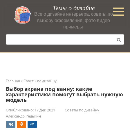
Перейти
Темы о дизайне
к
Все о дизайне интерьера, советы по
контенту
выбору оформления, фото видео
примеры
Поиск:
Главная
»
Советы по дизайну
Выбор экрана под ванну: какие
характеристики помогут выбрать нужную
модель
Опубликовано:
17 Дек 2021
Советы по дизайну
Александр Редькин