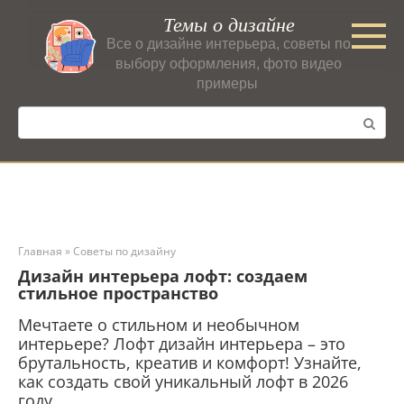
Перейти
Темы о дизайне
к
Все о дизайне интерьера, советы по
контенту
выбору оформления, фото видео
примеры
Поиск:
Главная
»
Советы по дизайну
Дизайн интерьера лофт: создаем
стильное пространство
Мечтаете о стильном и необычном
интерьере? Лофт дизайн интерьера – это
брутальность, креатив и комфорт! Узнайте,
как создать свой уникальный лофт в 2026
году.