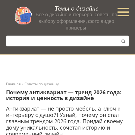
Перейти
Темы о дизайне
к
Все о дизайне интерьера, советы по
контенту
выбору оформления, фото видео
примеры
Поиск:
Главная
»
Советы по дизайну
Почему антиквариат — тренд 2026 года:
история и ценность в дизайне
Антиквариат — не просто мебель, а ключ к
интерьеру с душой! Узнай, почему он стал
главным трендом 2026 года. Придай своему
дому уникальность, сочетая историю и
современный дизайн.