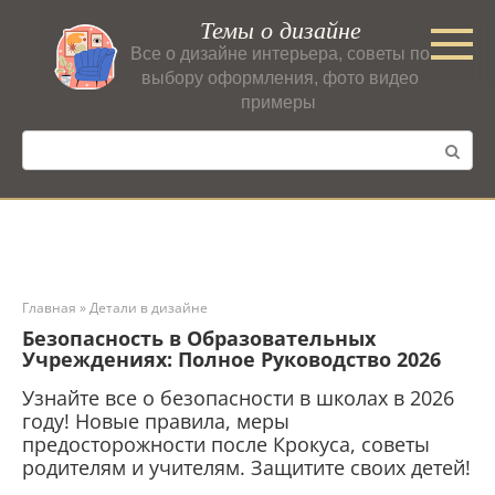
Перейти
Темы о дизайне
к
Все о дизайне интерьера, советы по
контенту
выбору оформления, фото видео
примеры
Поиск:
Главная
»
Детали в дизайне
Безопасность в Образовательных
Учреждениях: Полное Руководство 2026
Узнайте все о безопасности в школах в 2026
году! Новые правила, меры
предосторожности после Крокуса, советы
родителям и учителям. Защитите своих детей!