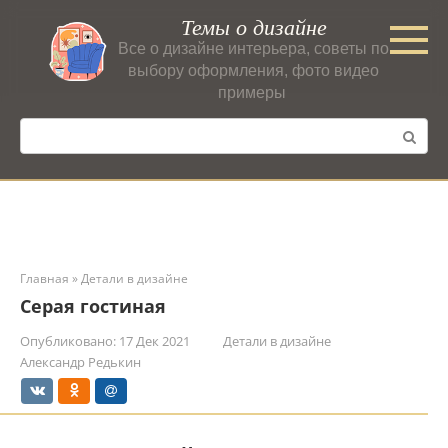
Перейти
Темы о дизайне
к
Все о дизайне интерьера, советы по
контенту
выбору оформления, фото видео
примеры
Поиск:
Главная
»
Детали в дизайне
Серая гостиная
Опубликовано:
17 Дек 2021
Детали в дизайне
Александр Редькин