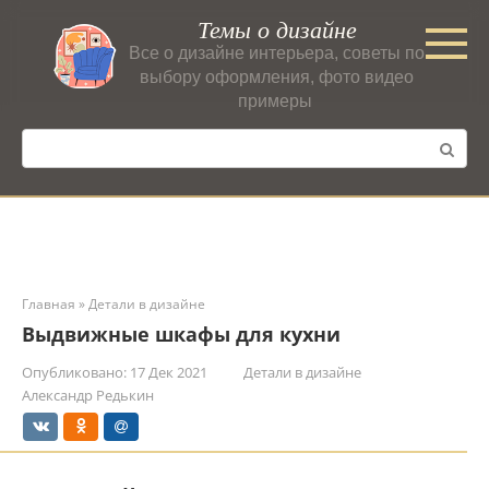
Перейти
Темы о дизайне
к
Все о дизайне интерьера, советы по
контенту
выбору оформления, фото видео
примеры
Поиск:
Главная
»
Детали в дизайне
Выдвижные шкафы для кухни
Опубликовано:
17 Дек 2021
Детали в дизайне
Александр Редькин