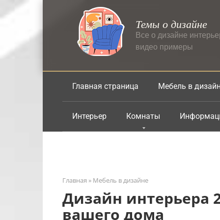
Перейти
к
Темы о дизайне
контенту
Все о дизайне интерь
видео примеры
Главная страница
Мебель в дизай
Интерьер
Комнаты
Информац
Главная
»
Мебель в дизайне
Дизайн интерьера 2
вашего дома