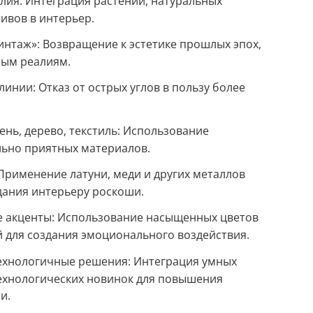
лия: Интеграция растений, натуральных
ивов в интерьер.
интаж»: Возвращение к эстетике прошлых эпох,
ным реалиям.
инии: Отказ от острых углов в пользу более
нь, дерево, текстиль: Использование
льно приятных материалов.
 Применение латуни, меди и других металлов
дания интерьеру роскоши.
е акценты: Использование насыщенных цветов
й для создания эмоционального воздействия.
ехнологичные решения: Интеграция умных
технологических новинок для повышения
и.