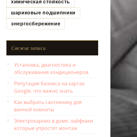
химическая стойкость
шариковые подшипники
энергосбережение
Свежие записи
Установка, диагностика и
обслуживание кондиционеров
Репутация бизнеса на картах
Google: что важно знать
Как выбрать сантехнику для
ванной комнаты
Электрокарниз в доме: лайфхаки
которые упростят монтаж