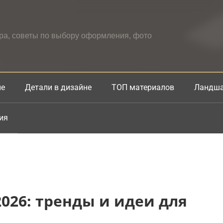
ера, советы по выбору оформления, фото
не
Детали в дизайне
ТОП материалов
Ландша
ия
026: тренды и идеи для