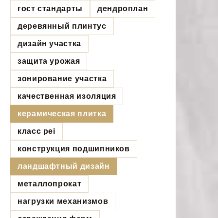
гост стандарты
дендроплан
деревянный плинтус
дизайн участка
защита урожая
зонирование участка
качественная изоляция
керамическая плитка
класс pei
конструкция подшипников
ландшафтный дизайн
металлопрокат
нагрузки механизмов