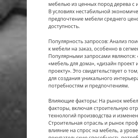
мебелью из ценных пород дерева с 
В условиях нестабильной экономиче
предпочтение мебели среднего цено
доступность.
Популярность запросов: Анализ пои
к мебели на заказ, особенно в сегме
Популярными запросами являются: «м
«мебель для дома», «дизайн проект
проекту». Это свидетельствует о то
для создания уникального интерье
потребностям и предпочтениям.
Влияющие факторы: На рынок мебел
факторы, включая строительную отр
технологий производства и изменен
Строительная отрасль и рынок про
влияние на спрос на мебель, а уров
покупательскую способность потреб