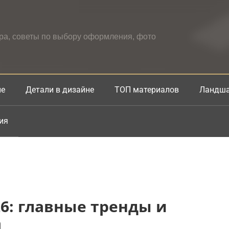
ера, советы по выбору оформления, фото
не
Детали в дизайне
ТОП материалов
Ландша
ия
26: главные тренды и
а