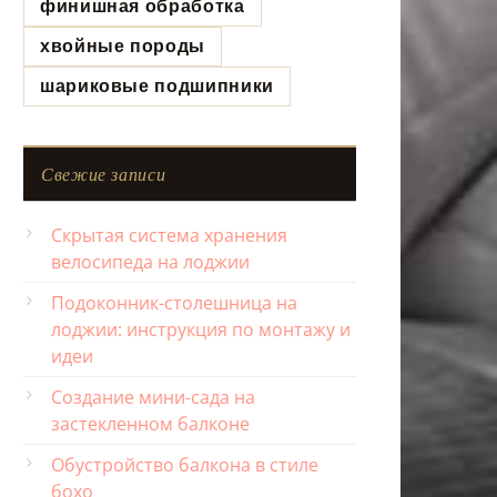
финишная обработка
хвойные породы
шариковые подшипники
Свежие записи
Скрытая система хранения
велосипеда на лоджии
Подоконник-столешница на
лоджии: инструкция по монтажу и
идеи
Создание мини-сада на
застекленном балконе
Обустройство балкона в стиле
бохо