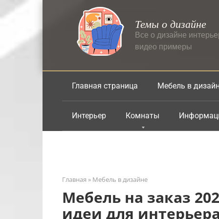
Перейти
к
Темы о дизайне
контенту
Все о дизайне интерь
видео примеры
Главная страница
Мебель в дизай
Интерьер
Комнаты
Информац
Главная
»
Мебель в дизайне
Мебель на заказ 20
идеи для интерьер