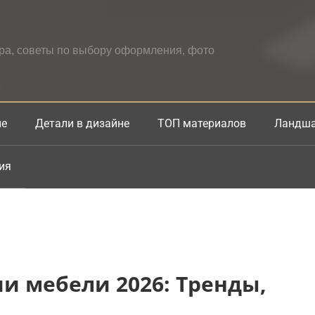
ера, советы по выбору оформления, фото
не
Детали в дизайне
ТОП материалов
Ландша
ия
и мебели 2026: Тренды,