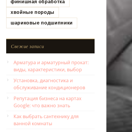
финишная обработка
хвойные породы
шариковые подшипники
Свежие записи
Арматура и арматурный прокат:
виды, характеристики, выбор
Установка, диагностика и
обслуживание кондиционеров
Репутация бизнеса на картах
Google: что важно знать
Как выбрать сантехнику для
ванной комнаты