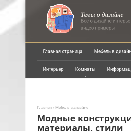
Перейти
к
Темы о дизайне
контенту
Все о дизайне интерь
видео примеры
Главная страница
Мебель в дизай
Интерьер
Комнаты
Информац
Главная
»
Мебель в дизайне
Модные конструкци
материалы, стили