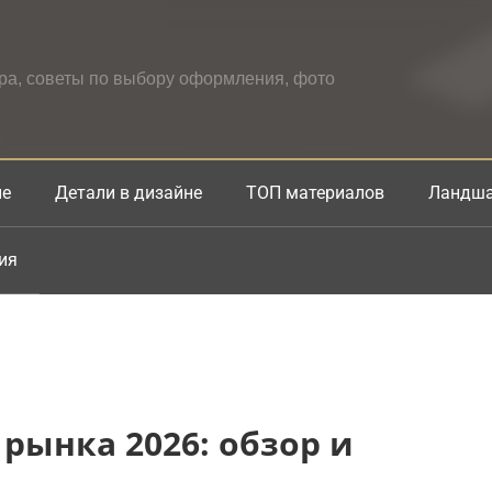
ера, советы по выбору оформления, фото
не
Детали в дизайне
ТОП материалов
Ландша
ия
рынка 2026: обзор и