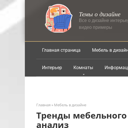
Перейти
к
Темы о дизайне
контенту
Все о дизайне интерь
видео примеры
Главная страница
Мебель в дизай
Интерьер
Комнаты
Информац
Главная
»
Мебель в дизайне
Тренды мебельного 
анализ