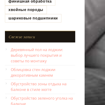
финишная обработка
хвойные породы
шариковые подшипники
Свежие записи
Деревянный пол на лоджии:
выбор лучшего покрытия и
советы по монтажу
Облицовка стен лоджии
декоративным камнем
Обустройство зоны отдыха на
балконе в стиле хюгге
Обустройство зеленого уголка на
балконе