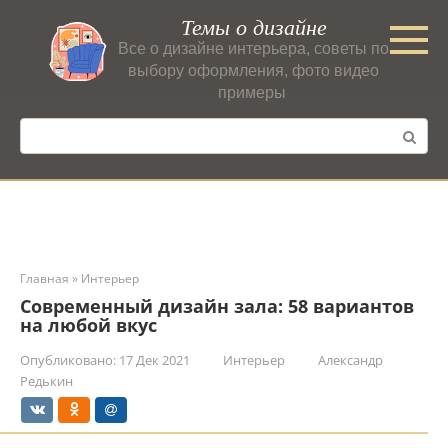
Перейти
Темы о дизайне
к
Все о дизайне интерьера, советы по
контенту
выбору оформления, фото видео
примеры
Поиск:
Главная
»
Интерьер
Современный дизайн зала: 58 вариантов
на любой вкус
Опубликовано:
17 Дек 2021
Интерьер
Александр
Редькин