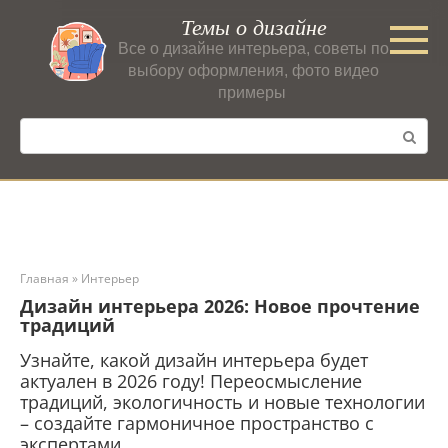
Перейти
Темы о дизайне
к
Все о дизайне интерьера, советы по
контенту
выбору оформления, фото видео
примеры
Поиск:
Главная
»
Интерьер
Дизайн интерьера 2026: Новое прочтение
традиций
Узнайте, какой дизайн интерьера будет
актуален в 2026 году! Переосмысление
традиций, экологичность и новые технологии
– создайте гармоничное пространство с
экспертами.