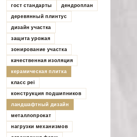
гост стандарты
дендроплан
деревянный плинтус
дизайн участка
защита урожая
зонирование участка
качественная изоляция
керамическая плитка
класс pei
конструкция подшипников
ландшафтный дизайн
металлопрокат
нагрузки механизмов