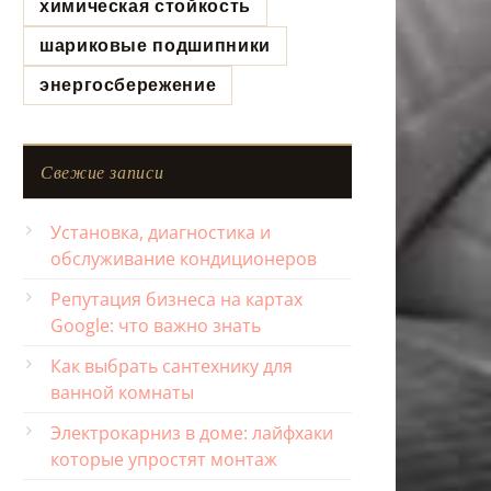
химическая стойкость
шариковые подшипники
энергосбережение
Свежие записи
Установка, диагностика и
обслуживание кондиционеров
Репутация бизнеса на картах
Google: что важно знать
Как выбрать сантехнику для
ванной комнаты
Электрокарниз в доме: лайфхаки
которые упростят монтаж