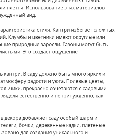
ботанного камня или деревянных спилов.
или плетня. Использование этих материалов
нужденный вид.
арактеристика стиля. Кантри избегает сложных
ний. Клумбы и цветники имеют округлые или
щие природные заросли. Газоны могут быть
илистыми. Это создает ощущение
 кантри. В саду должно быть много ярких и
 атмосферу радости и уюта. Полевые цветы,
окольчики, прекрасно сочетаются с садовыми
глядели естественно и непринужденно, как
в декора добавляет саду особый шарм и
телеги, бочки, деревянные кадки, плетеные
ьзовано для создания уникального и