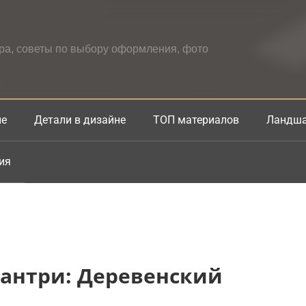
ера, советы по выбору оформления, фото
не
Детали в дизайне
ТОП материалов
Ландша
ия
кантри: Деревенский