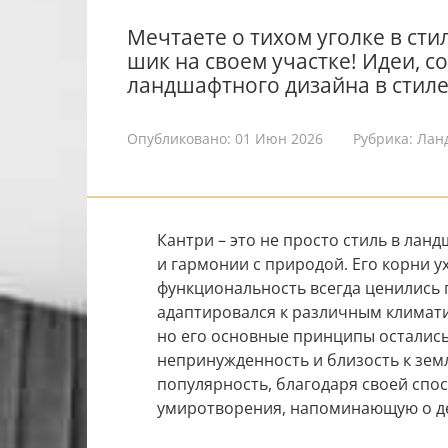
Мечтаете о тихом уголке в сти
шик на своем участке! Идеи, с
ландшафтного дизайна в стиле
Опубликовано:
01 Июн 2026
Рубрика:
Лан
Кантри – это не просто стиль в лан
и гармонии с природой. Его корни ух
функциональность всегда ценились 
адаптировался к различным климат
но его основные принципы остались
непринужденность и близость к земл
популярность, благодаря своей спо
умиротворения, напоминающую о д