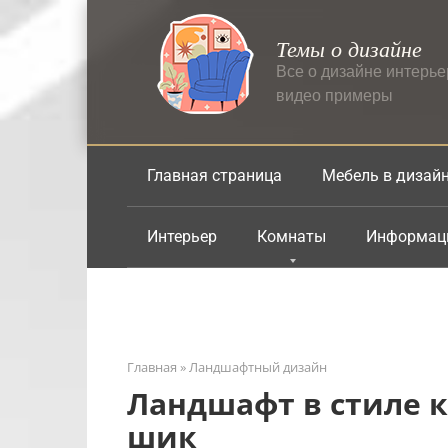
Перейти
к
Темы о дизайне
контенту
Все о дизайне интерь
видео примеры
Главная страница
Мебель в дизай
Интерьер
Комнаты
Информац
Главная
»
Ландшафтный дизайн
Ландшафт в стиле 
шик