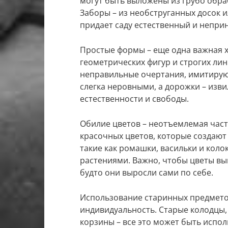
могут быть выложены из грубо обра
Заборы – из необструганных досок 
придает саду естественный и непри
Простые формы – еще одна важная х
геометрических фигур и строгих ли
неправильные очертания, имитирую
слегка неровными, а дорожки – изв
естественности и свободы.
Обилие цветов – неотъемлемая часть
красочных цветов, которые создают
такие как ромашки, васильки и кол
растениями. Важно, чтобы цветы вы
будто они выросли сами по себе.
Использование старинных предмето
индивидуальность. Старые колодцы, 
корзины – все это может быть испол