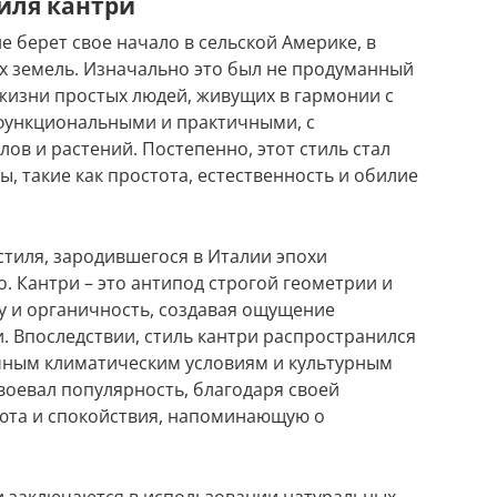
тиля кантри
 берет свое начало в сельской Америке, в
х земель. Изначально это был не продуманный
 жизни простых людей, живущих в гармонии с
 функциональными и практичными, с
ов и растений. Постепенно, этот стиль стал
, такие как простота, естественность и обилие
стиля, зародившегося в Италии эпохи
. Кантри – это антипод строгой геометрии и
у и органичность, создавая ощущение
. Впоследствии, стиль кантри распространился
ичным климатическим условиям и культурным
воевал популярность, благодаря своей
уюта и спокойствия, напоминающую о
и заключаются в использовании натуральных