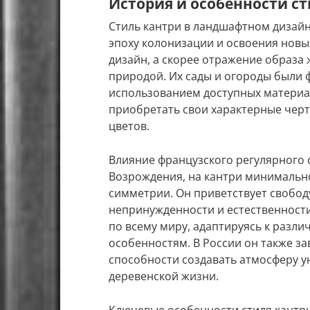
История и особенности с
Стиль кантри в ландшафтном дизайне
эпоху колонизации и освоения новы
дизайн, а скорее отражение образа
природой. Их сады и огороды были
использованием доступных материал
приобретать свои характерные черты
цветов.
Влияние французского регулярного 
Возрождения, на кантри минимально
симметрии. Он приветствует свобод
непринужденности и естественности
по всему миру, адаптируясь к разл
особенностям. В России он также за
способности создавать атмосферу 
деревенской жизни.
Ключевые особенности стиля кантр