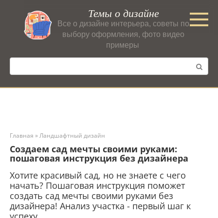
Перейти
Темы о дизайне
к
Все о дизайне интерьера, советы по
контенту
выбору оформления, фото видео
примеры
Поиск:
Главная
»
Ландшафтный дизайн
Создаем сад мечты своими руками:
пошаговая инструкция без дизайнера
Хотите красивый сад, но не знаете с чего
начать? Пошаговая инструкция поможет
создать сад мечты своими руками без
дизайнера! Анализ участка - первый шаг к
успеху.