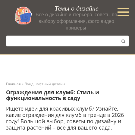
Перейти
Темы о дизайне
к
Все о дизайне интерьера, советы по
контенту
выбору оформления, фото видео
примеры
Поиск:
Главная
»
Ландшафтный дизайн
Ограждения для клумб: Стиль и
функциональность в саду
Ищете идеи для красивых клумб? Узнайте,
какие ограждения для клумб в тренде в 2026
году! Большой выбор, советы по дизайну и
защита растений – все для вашего сада.