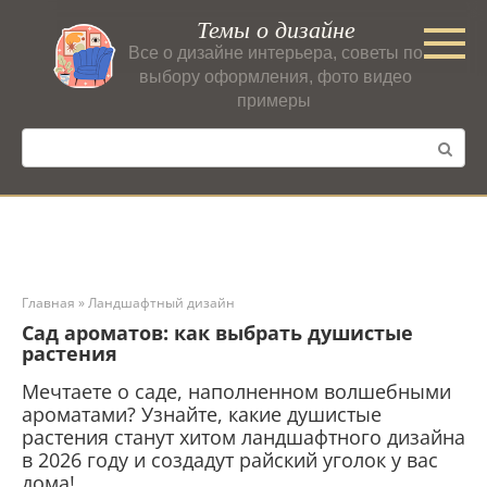
Перейти
Темы о дизайне
к
Все о дизайне интерьера, советы по
контенту
выбору оформления, фото видео
примеры
Поиск:
Главная
»
Ландшафтный дизайн
Сад ароматов: как выбрать душистые
растения
Мечтаете о саде, наполненном волшебными
ароматами? Узнайте, какие душистые
растения станут хитом ландшафтного дизайна
в 2026 году и создадут райский уголок у вас
дома!