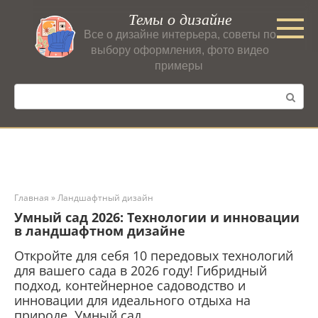
Перейти
Темы о дизайне
к
Все о дизайне интерьера, советы по
контенту
выбору оформления, фото видео
примеры
Поиск:
Главная
»
Ландшафтный дизайн
Умный сад 2026: Технологии и инновации
в ландшафтном дизайне
Откройте для себя 10 передовых технологий
для вашего сада в 2026 году! Гибридный
подход, контейнерное садоводство и
инновации для идеального отдыха на
природе. Умный сад.