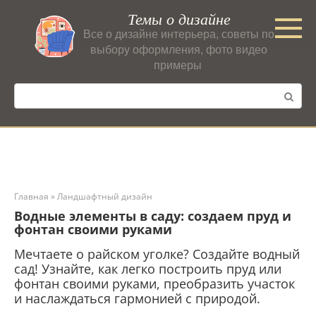
Перейти
Темы о дизайне
к
Все о дизайне интерьера, советы по
контенту
выбору оформления, фото видео
примеры
Поиск:
Главная
»
Ландшафтный дизайн
Водные элементы в саду: создаем пруд и
фонтан своими руками
Мечтаете о райском уголке? Создайте водный
сад! Узнайте, как легко построить пруд или
фонтан своими руками, преобразить участок
и наслаждаться гармонией с природой.