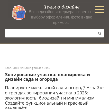
Перейти
Темы о дизайне
к
Все о дизайне интерьера, советы по
контенту
выбору оформления, фото видео
примеры
Поиск:
Главная
»
Ландшафтный дизайн
Зонирование участка: планировка и
дизайн сада и огорода
Планируете идеальный сад и огород? Узнайте
о трендах зонирования участка в 2026:
экологичность, биодизайн и минимализм.
Создайте функциональный и красивый
ландшафт!