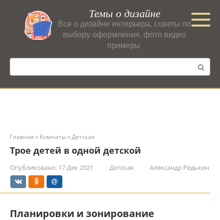
Перейти
Темы о дизайне
к
Все о дизайне интерьера, советы по
контенту
выбору оформления, фото видео
примеры
Поиск:
Главная
»
Комнаты
»
Детская
Трое детей в одной детской
Опубликовано:
17 Дек 2021
Детская
Александр Редькин
Планировки и зонирование