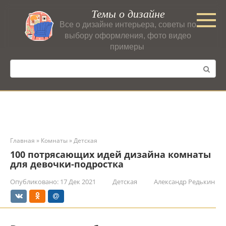
Перейти
Темы о дизайне
к
Все о дизайне интерьера, советы по
контенту
выбору оформления, фото видео
примеры
Поиск:
Главная
»
Комнаты
»
Детская
100 потрясающих идей дизайна комнаты
для девочки-подростка
Опубликовано:
17 Дек 2021
Детская
Александр Редькин