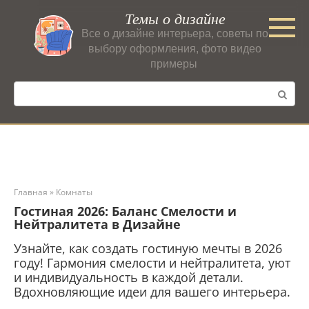
Перейти
Темы о дизайне
к
Все о дизайне интерьера, советы по
контенту
выбору оформления, фото видео
примеры
Поиск:
Главная
»
Комнаты
Гостиная 2026: Баланс Смелости и
Нейтралитета в Дизайне
Узнайте, как создать гостиную мечты в 2026
году! Гармония смелости и нейтралитета, уют
и индивидуальность в каждой детали.
Вдохновляющие идеи для вашего интерьера.