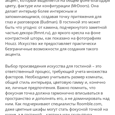
акцент, который выделяется на общем фоне благодаря
цвету, фактуре или конфигурации (MrDoors). Она
делает интерьер более интересным и
запоминающимся, создавая точку притяжения для
глаз и разговоров (Budman). В гостиной это может
быть что угодно: от камина, подчеркнутого заметной
частью декора (Rmnt.ru), до яркого кресла на фоне
контрастной шторы, как показано на фотографиях
Houzz. Искусство же предоставляет практически
безграничные возможности для создания такого
акцента.
Выбор произведения искусства для гостиной – это
ответственный процесс, требующий учета множества
факторов. Необходимо учитывать размер комнаты,
общий стиль интерьера, цветовую гамму и, конечно
же, личные предпочтения. Важно помнить, что
фокусная точка должна гармонично вписываться в
пространство и дополнять его, а не доминировать над
ним. Как подчеркивают специалисты Roomble.com,
даже цветные шкафы могут стать фокусной точкой на
кухне, а в гостиной – картина или скульптура.