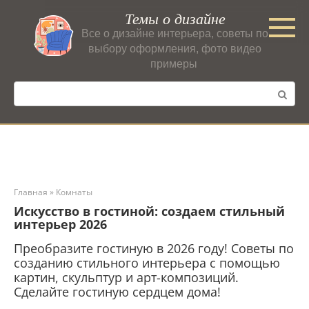
Перейти
Темы о дизайне
к
Все о дизайне интерьера, советы по
контенту
выбору оформления, фото видео
примеры
Поиск:
Главная
»
Комнаты
Искусство в гостиной: создаем стильный
интерьер 2026
Преобразите гостиную в 2026 году! Советы по
созданию стильного интерьера с помощью
картин, скульптур и арт-композиций.
Сделайте гостиную сердцем дома!