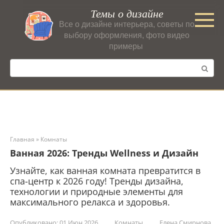
Перейти
Темы о дизайне
к
Все о дизайне интерьера, советы по
контенту
выбору оформления, фото видео
примеры
Поиск:
Главная
»
Комнаты
Ванная 2026: Тренды Wellness и Дизайн
Узнайте, как ванная комната превратится в
спа-центр к 2026 году! Тренды дизайна,
технологии и природные элементы для
максимального релакса и здоровья.
Опубликовано:
01 Июн 2026
Комнаты
Елена Смирнова