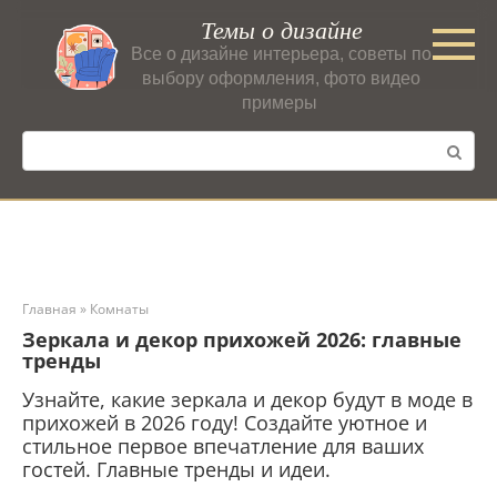
Перейти
Темы о дизайне
к
Все о дизайне интерьера, советы по
контенту
выбору оформления, фото видео
примеры
Поиск:
Главная
»
Комнаты
Зеркала и декор прихожей 2026: главные
тренды
Узнайте, какие зеркала и декор будут в моде в
прихожей в 2026 году! Создайте уютное и
стильное первое впечатление для ваших
гостей. Главные тренды и идеи.