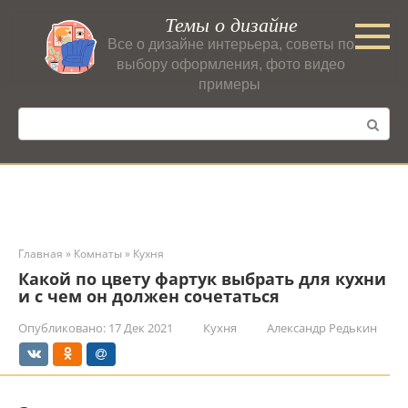
Перейти
Темы о дизайне
к
Все о дизайне интерьера, советы по
контенту
выбору оформления, фото видео
примеры
Поиск:
Главная
»
Комнаты
»
Кухня
Какой по цвету фартук выбрать для кухни
и с чем он должен сочетаться
Опубликовано:
17 Дек 2021
Кухня
Александр Редькин