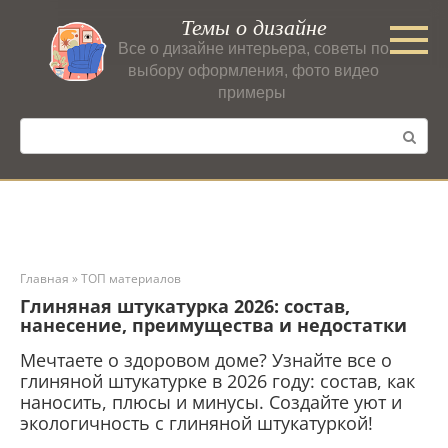
Перейти
Темы о дизайне
к
Все о дизайне интерьера, советы по
контенту
выбору оформления, фото видео
примеры
Поиск:
Главная
»
ТОП материалов
Глиняная штукатурка 2026: состав,
нанесение, преимущества и недостатки
Мечтаете о здоровом доме? Узнайте все о
глиняной штукатурке в 2026 году: состав, как
наносить, плюсы и минусы. Создайте уют и
экологичность с глиняной штукатуркой!