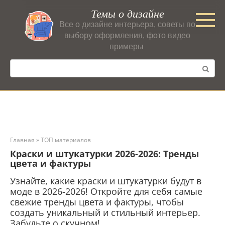
Перейти
Темы о дизайне
к
Все о дизайне интерьера, советы по
контенту
выбору оформления, фото видео
примеры
Поиск:
Главная
»
ТОП материалов
Краски и штукатурки 2026-2026: Тренды
цвета и фактуры
Узнайте, какие краски и штукатурки будут в
моде в 2026-2026! Откройте для себя самые
свежие тренды цвета и фактуры, чтобы
создать уникальный и стильный интерьер.
Забудьте о скучном!