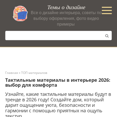
Перейти
Темы о дизайне
к
Все о дизайне интерьера, советы по
контенту
выбору оформления, фото видео
примеры
Поиск:
Главная
»
ТОП материалов
Тактильные материалы в интерьере 2026:
выбор для комфорта
Узнайте, какие тактильные материалы будут в
тренде в 2026 году! Создайте дом, который
дарит ощущение уюта, безопасности и
гармонии с помощью приятных на ощупь
текстур.