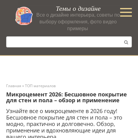
Перейти
Темы о дизайне
к
Все о дизайне интерьера, советы по
контенту
выбору оформления, фото видео
примеры
Поиск:
Главная
»
ТОП материалов
Микроцемент 2026: Бесшовное покрытие
для стен и пола – обзор и применение
Узнайте все о микроцементе в 2026 году!
Бесшовное покрытие для стен и пола – это
модно, практично и долговечно. Обзор,
применение и вдохновляющие идеи для
вашего интерьера.