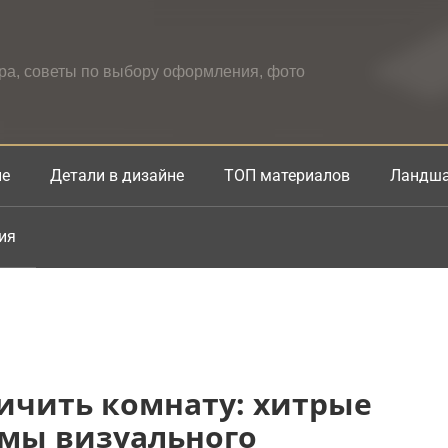
ера, советы по выбору оформления, фото
не
Детали в дизайне
ТОП материалов
Ландша
ия
ичить комнату: хитрые
мы визуального