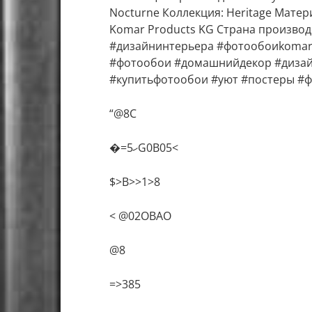
Nocturne Коллекция: Heritage Матер
Komar Products KG Страна производс
#дизайнинтерьера #фотообоиkoma
#фотообои #домашнийдекор #дизай
#купитьфотообои #уют #постеры #ф
“@8C
�=ހ5G0B05<
$>B>>1>8
< @02OBAO
@8
=>385