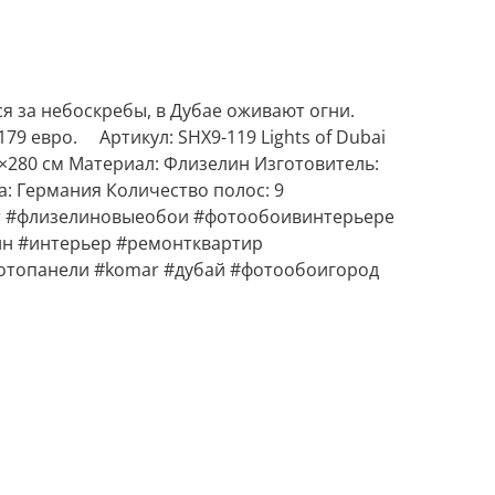
я за небоскребы, в Дубае оживают огни.
79 евро. ⠀ Артикул: SHX9-119 Lights of Dubai
50×280 см Материал: Флизелин Изготовитель:
: Германия Количество полос: 9 ⠀ ⠀
r #флизелиновыеобои #фотообоивинтерьере
н #интерьер #ремонтквартир
отопанели #komar #дубай #фотообоигород