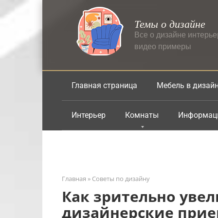
Перейти
к
Темы о дизайне
контенту
Все о дизайне интерь
видео примеры
Главная страница
Мебель в дизай
Интерьер
Комнаты
Информац
Главная
»
Советы по дизайну
Как зрительно увел
дизайнерские прие