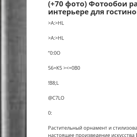
(+70 фото) Фотообои 
интерьере для гостин
>A:>HL
>A:>HL
“0:0O
56=K5 ><=0B0
!B8;L
@C7LO
0:
Растительный орнамент и стилизов
настоящее произведение искусства В