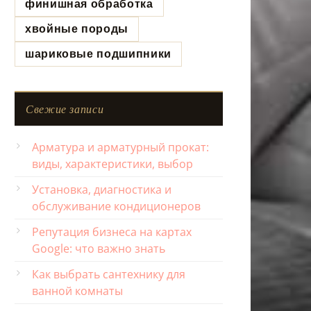
финишная обработка
хвойные породы
шариковые подшипники
Свежие записи
Арматура и арматурный прокат:
виды, характеристики, выбор
Установка, диагностика и
обслуживание кондиционеров
Репутация бизнеса на картах
Google: что важно знать
Как выбрать сантехнику для
ванной комнаты