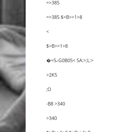
=>385
=>385 $>B>>1>8
<
$>B>>1>8
�=ހ5G0B05< 5A:>;L:>
>2K5
;O
-B8 >340
>340