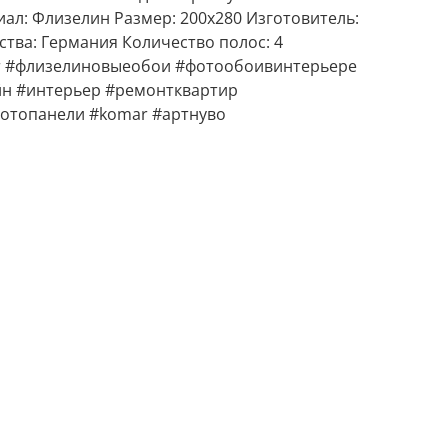
иал: Флизелин Размер: 200х280 Изготовитель:
тва: Германия Количество полос: 4 ⠀
r #флизелиновыеобои #фотообоивинтерьере
н #интерьер #ремонтквартир
отопанели #komar #артнуво