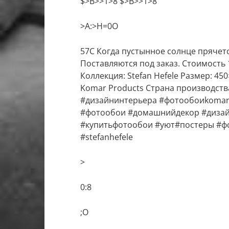
$>B>>1>8 $>B>>1>8
>A:>H=0O
57C Когда пустынное солнце прячетс
Поставляются под заказ. Стоимость 1
Коллекция: Stefan Hefele Размер: 4
Komar Products Страна производства
#дизайнинтерьера #фотообоиkoma
#фотообои #домашнийдекор #дизай
#купитьфотообои #уют#постеры #ф
#stefanhefele
>
0:8
;O