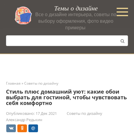
Перейти
Темы о дизайне
к
Все о дизайне интерьера, советы по
контенту
выбору оформления, фото видео
примеры
Поиск:
Главная
»
Советы по дизайну
Стиль плюс домашний уют: какие обои
выбрать для гостиной, чтобы чувствовать
себя комфортно
Опубликовано:
17 Дек 2021
Советы по дизайну
Александр Редькин