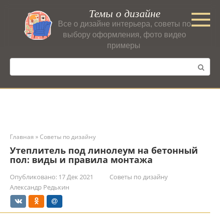
Перейти
Темы о дизайне
к
Все о дизайне интерьера, советы по
контенту
выбору оформления, фото видео
примеры
Поиск:
Главная
»
Советы по дизайну
Утеплитель под линолеум на бетонный
пол: виды и правила монтажа
Опубликовано:
17 Дек 2021
Советы по дизайну
Александр Редькин