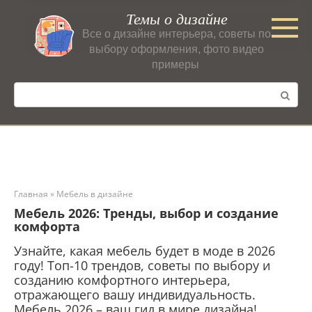
Перейти
Темы о дизайне
к
Все о дизайне интерьера, советы по
контенту
выбору оформления, фото видео
примеры
Поиск:
Главная
»
Мебель в дизайне
Мебель 2026: Тренды, выбор и создание
комфорта
Узнайте, какая мебель будет в моде в 2026
году! Топ-10 трендов, советы по выбору и
созданию комфортного интерьера,
отражающего вашу индивидуальность.
Мебель 2026 – ваш гид в мире дизайна!