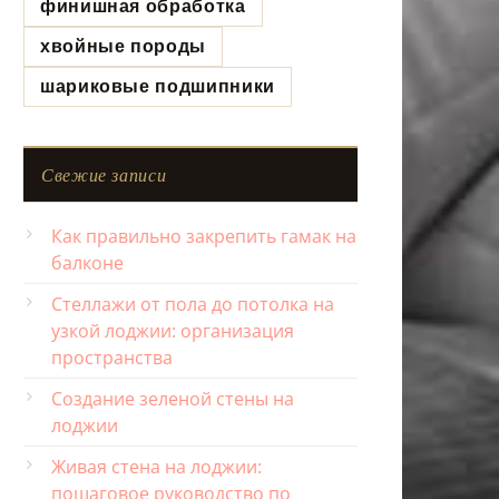
финишная обработка
хвойные породы
шариковые подшипники
Свежие записи
Как правильно закрепить гамак на
балконе
Стеллажи от пола до потолка на
узкой лоджии: организация
пространства
Создание зеленой стены на
лоджии
Живая стена на лоджии:
пошаговое руководство по