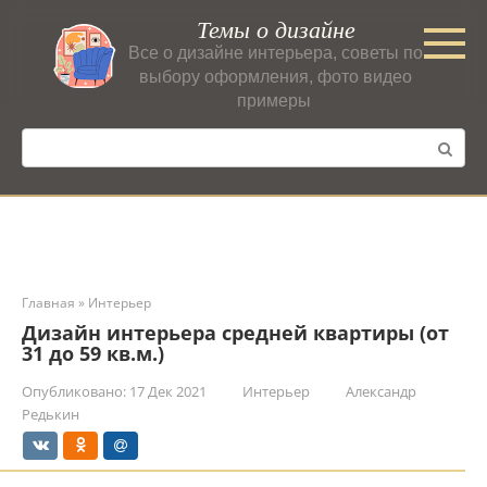
Перейти
Темы о дизайне
к
Все о дизайне интерьера, советы по
контенту
выбору оформления, фото видео
примеры
Поиск:
Главная
»
Интерьер
Дизайн интерьера средней квартиры (от
31 до 59 кв.м.)
Опубликовано:
17 Дек 2021
Интерьер
Александр
Редькин