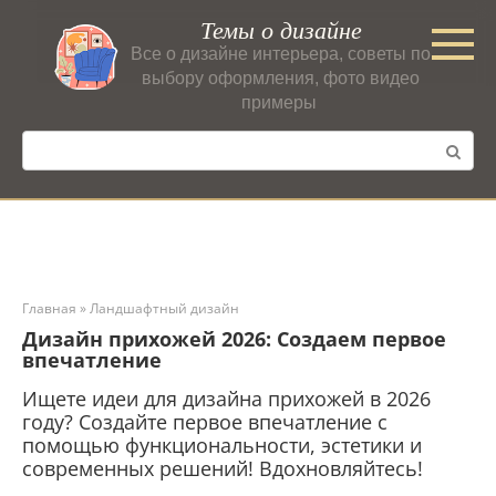
Перейти
Темы о дизайне
к
Все о дизайне интерьера, советы по
контенту
выбору оформления, фото видео
примеры
Поиск:
Главная
»
Ландшафтный дизайн
Дизайн прихожей 2026: Создаем первое
впечатление
Ищете идеи для дизайна прихожей в 2026
году? Создайте первое впечатление с
помощью функциональности, эстетики и
современных решений! Вдохновляйтесь!