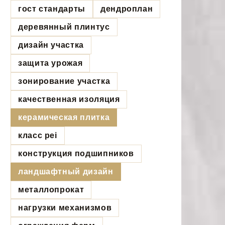
гост стандарты
дендроплан
деревянный плинтус
дизайн участка
защита урожая
зонирование участка
качественная изоляция
керамическая плитка
класс pei
конструкция подшипников
ландшафтный дизайн
металлопрокат
нагрузки механизмов