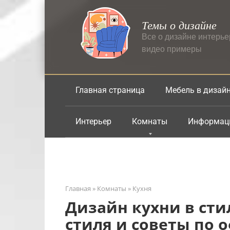
Перейти
к
Темы о дизайне
контенту
Все о дизайне интерь
видео примеры
Главная страница
Мебель в дизай
Интерьер
Комнаты
Информац
Главная
»
Комнаты
»
Кухня
Дизайн кухни в сти
стиля и советы по