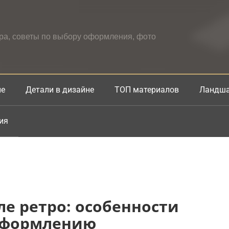
ера, советы по выбору оформления, фото
не
Детали в дизайне
ТОП материалов
Ландша
ия
ле ретро: особенности
 оформлению