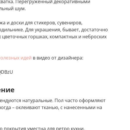
ехватка. Перегруженный декоративными
альный шум.
жа и доски для стикеров, сувениров,
дильнике. Для украшения, бывает, достаточно
 цветочных горшках, компактных и неброских
полезных идей
в видео от дизайнера:
3QDBzU
ение
ендуются натуральные. Пол часто оформляют
ногда – оклеивают тканью, с нанесенными на
о покрытия уместна для ретро кухни.