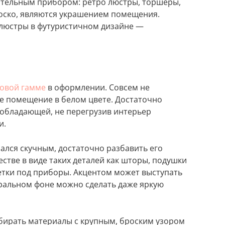
ительным прибором: ретро люстры, торшеры,
роско, являются украшением помещения.
, люстры в футуристичном дизайне —
товой гамме
в оформлении. Совсем не
е помещение в белом цвете. Достаточно
еобладающей, не перегрузив интерьер
и.
зался скучным, достаточно разбавить его
стве в виде таких деталей как шторы, подушки
фетки под приборы. Акцентом может выступать
ральном фоне можно сделать даже яркую
ыбирать материалы с крупным, броским узором