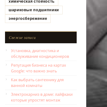
химическая стойкость
шариковые подшипники
энергосбережение
Свежие записи
Установка, диагностика и
обслуживание кондиционеров
Репутация бизнеса на картах
Google: что важно знать
Как выбрать сантехнику для
ванной комнаты
Электрокарниз в доме: лайфхаки
которые упростят монтаж