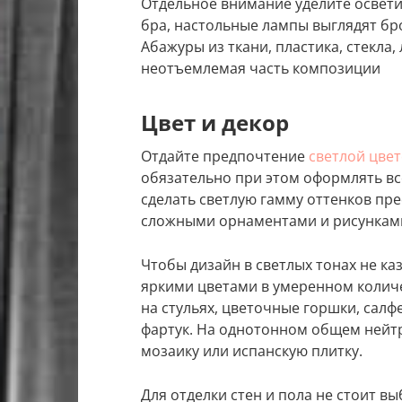
Отдельное внимание уделите освет
бра, настольные лампы выглядят б
Абажуры из ткани, пластика, стекла
неотъемлемая часть композиции
Цвет и декор
Отдайте предпочтение
светлой цве
обязательно при этом оформлять вс
сделать светлую гамму оттенков пр
сложными орнаментами и рисункам
Чтобы дизайн в светлых тонах не ка
яркими цветами в умеренном количе
на стульях, цветочные горшки, сал
фартук. На однотонном общем нейт
мозаику или испанскую плитку.
Для отделки стен и пола не стоит в