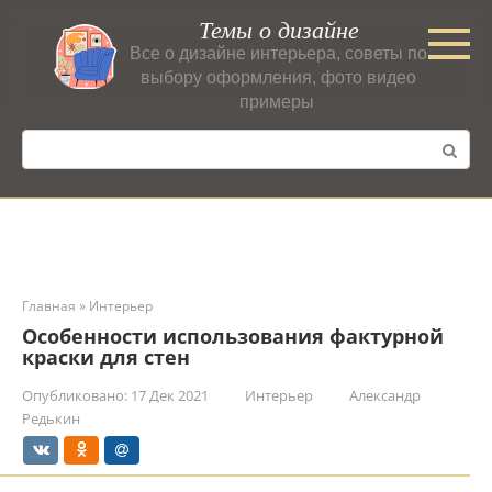
Перейти
Темы о дизайне
к
Все о дизайне интерьера, советы по
контенту
выбору оформления, фото видео
примеры
Поиск:
Главная
»
Интерьер
Особенности использования фактурной
краски для стен
Опубликовано:
17 Дек 2021
Интерьер
Александр
Редькин