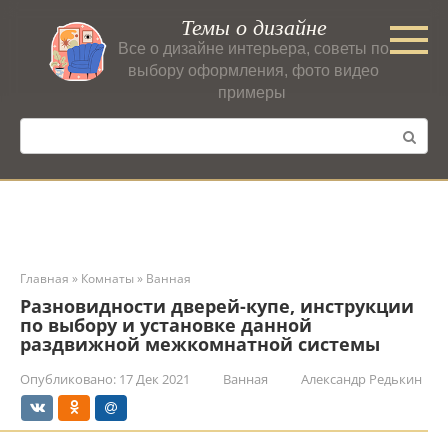
Перейти
Темы о дизайне
к
Все о дизайне интерьера, советы по
контенту
выбору оформления, фото видео
примеры
Поиск:
Главная
»
Комнаты
»
Ванная
Разновидности дверей-купе, инструкции
по выбору и установке данной
раздвижной межкомнатной системы
Опубликовано:
17 Дек 2021
Ванная
Александр Редькин