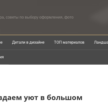
ера, советы по выбору оформления, фото
не
Детали в дизайне
ТОП материалов
Ландша
ия
Создаем уют в большом