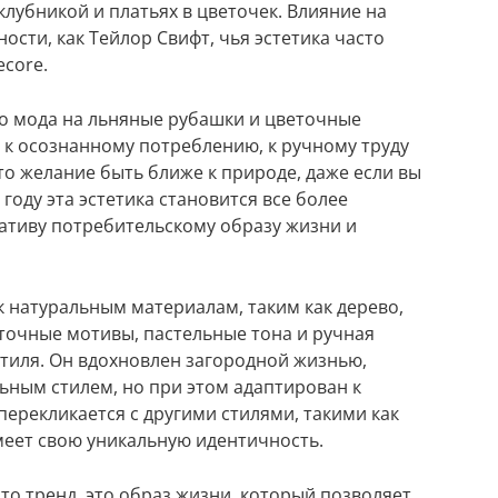
клубникой и платьях в цветочек. Влияние на
ости, как Тейлор Свифт, чья эстетика часто
ecore.
то мода на льняные рубашки и цветочные
g, к осознанному потреблению, к ручному труду
то желание быть ближе к природе, даже если вы
 году эта эстетика становится все более
ативу потребительскому образу жизни и
к натуральным материалам, таким как дерево,
еточные мотивы, пастельные тона и ручная
стиля. Он вдохновлен загородной жизнью,
ьным стилем, но при этом адаптирован к
ерекликается с другими стилями, такими как
меет свою уникальную идентичность.
осто тренд, это образ жизни, который позволяет