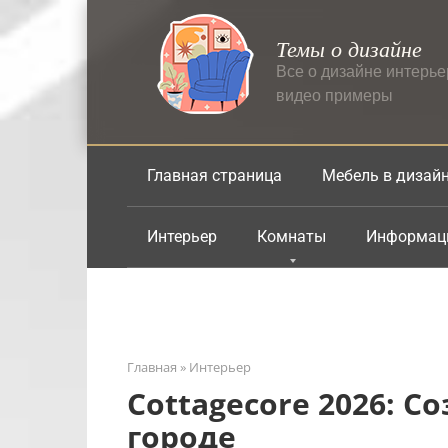
Перейти
к
Темы о дизайне
контенту
Все о дизайне интерь
видео примеры
Главная страница
Мебель в дизай
Интерьер
Комнаты
Информац
Главная
»
Интерьер
Cottagecore 2026: 
городе