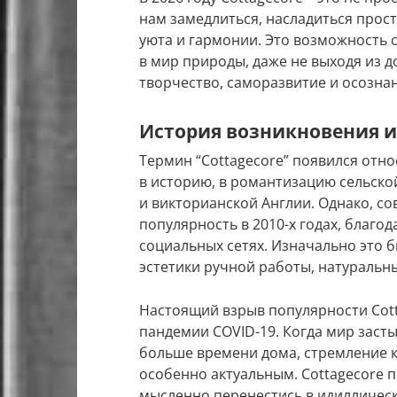
нам замедлиться, насладиться прос
уюта и гармонии. Это возможность с
в мир природы, даже не выходя из д
творчество, саморазвитие и осозна
История возникновения и
Термин “Cottagecore” появился отно
в историю, в романтизацию сельско
и викторианской Англии. Однако, с
популярность в 2010-х годах, благо
социальных сетях. Изначально это
эстетики ручной работы, натуральн
Настоящий взрыв популярности Cott
пандемии COVID-19. Когда мир заст
больше времени дома, стремление к 
особенно актуальным. Cottagecore 
мысленно перенестись в идиллическ