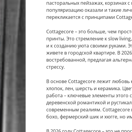
пасторальных пейзажах, корзинах с 
популяризацию оказали и такие личн
перекликается с принципами Cottag
Cottagecore – это больше, чем прос
принты. Это стремление к slow livin
и к созданию уюта своими руками. Э
живете в городской квартире. В 2026
востребованной, предлагая альтерн
стрессу.
В основе Cottagecore лежит любовь 
хлопок, лен, шерсть и керамика. Цв
работа – ключевые элементы этого 
деревенской романтикой и рустикал
современным реалиям. Cottagecore п
бохо, фермерский шик и хюгге, но и
В 2026 году Cottagecore – это не пр