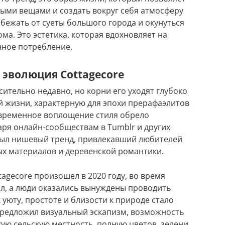
тыми вещами и создать вокруг себя атмосферу
бежать от суеты большого города и окунуться
ома. Это эстетика, которая вдохновляет на
нное потребление.
 эволюция Cottagecore
сительно недавно, но корни его уходят глубоко
й жизни, характерную для эпохи прерафаэлитов
овременное воплощение стиля обрело
даря онлайн-сообществам в Tumblr и других
 был нишевый тренд, привлекавший любителей
ых материалов и деревенской романтики.
agecore произошел в 2020 году, во время
ыл, а люди оказались вынуждены проводить
уюту, простоте и близости к природе стало
предложил визуальный эскапизм, возможность
ую сельскую местность, полную цветов, зелени