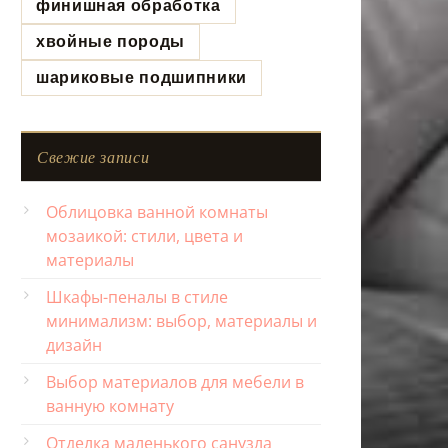
финишная обработка
хвойные породы
шариковые подшипники
Свежие записи
Облицовка ванной комнаты
мозаикой: стили, цвета и
материалы
Шкафы-пеналы в стиле
минимализм: выбор, материалы и
дизайн
Выбор материалов для мебели в
ванную комнату
Отделка маленького санузла